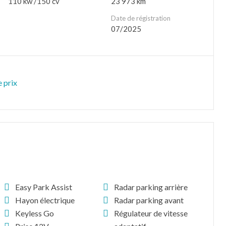
110 kw /150 cv
23 973 km
Date de régistration
07/2025
 prix
Easy Park Assist
Radar parking arrière
Hayon électrique
Radar parking avant
Keyless Go
Régulateur de vitesse