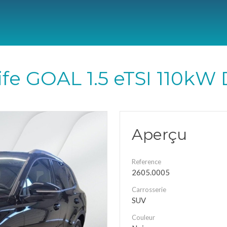
ife GOAL 1.5 eTSI 110kW
Aperçu
Reference
2605.0005
Carrosserie
SUV
Couleur