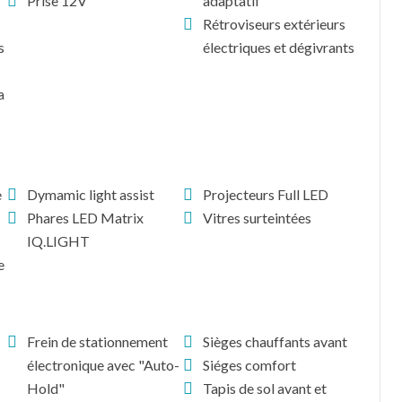
Prise 12V
adaptatif
Rétroviseurs extérieurs
s
électriques et dégivrants
a
e
Dymamic light assist
Projecteurs Full LED
Phares LED Matrix
Vitres surteintées
IQ.LIGHT
e
Frein de stationnement
Sièges chauffants avant
électronique avec "Auto-
Siéges comfort
Hold"
Tapis de sol avant et